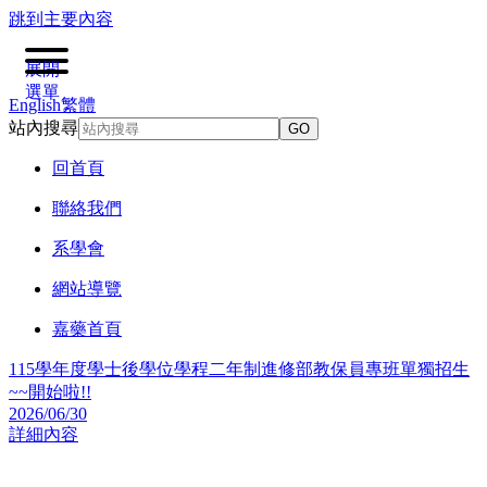
跳到主要內容
展開
選單
English
繁體
站內搜尋
GO
回首頁
聯絡我們
系學會
網站導覽
嘉藥首頁
115學年度學士後學位學程二年制進修部教保員專班單獨招生
~~開始啦!!
2026/06/30
詳細內容
2