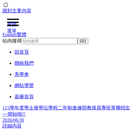
跳到主要內容
展開
選單
English
繁體
站內搜尋
GO
回首頁
聯絡我們
系學會
網站導覽
嘉藥首頁
學程二年制進修部教保員專班單獨招生
嘉南藥理大學115學年度
上】第二階段複試說明會
2026/03/31