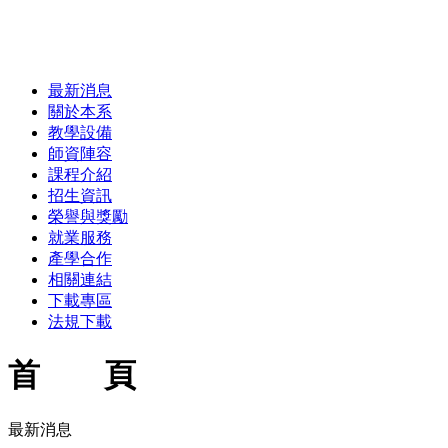
嘉南藥理大學115學年度
上】第二階段複試說明會 .
詳細內容
最新消息
關於本系
教學設備
師資陣容
課程介紹
招生資訊
榮譽與獎勵
就業服務
產學合作
相關連結
下載專區
法規下載
首 頁
最新消息