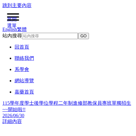
跳到主要內容
展開
選單
English
繁體
站內搜尋
GO
回首頁
聯絡我們
系學會
網站導覽
嘉藥首頁
115學年度學士後學位學程二年制進修部教保員專班單獨招生
~~開始啦!!
2026/06/30
詳細內容
2