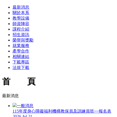
最新消息
關於本系
教學設備
師資陣容
課程介紹
招生資訊
榮譽與獎勵
就業服務
產學合作
相關連結
下載專區
法規下載
首 頁
最新消息
一般消息
115年度身心障礙福利機構教保員及訓練員班~~報名表
2026
Jul.21