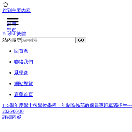
跳到主要內容
展開
選單
English
繁體
站內搜尋
GO
回首頁
聯絡我們
系學會
網站導覽
嘉藥首頁
教保員專班單獨招生~~開始啦!!