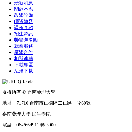
最新消息
關於本系
教學設備
師資陣容
課程介紹
招生資訊
榮譽與獎勵
就業服務
產學合作
相關連結
下載專區
法規下載
版權所有 © 嘉南藥理大學
地址：71710 台南市仁德區二仁路一段60號
嘉南藥理大學 民生學院
電話：06-2664911 轉 3000