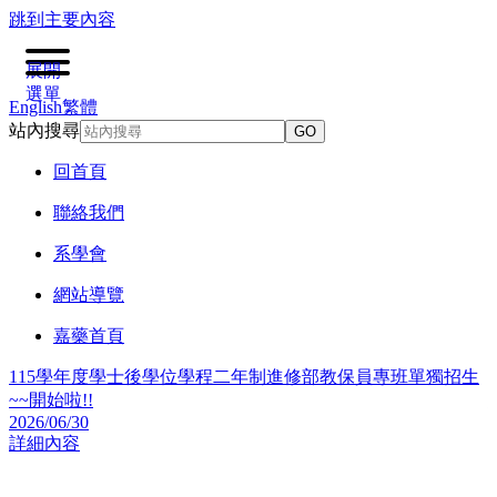
跳到主要內容
展開
選單
English
繁體
站內搜尋
GO
回首頁
聯絡我們
系學會
網站導覽
嘉藥首頁
115學年度學士後學位學程二年制進修部教保員專班單獨招生
~~開始啦!!
2026/06/30
詳細內容
2